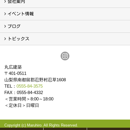
こんなこともやっています
会社案内
会社案内
まるひろの人
スタッフ紹介
プライバシーポリシー
イベント情報
イベント予告
イベント報告
ブログ
ブログ
トピックス
保証
アフターメンテナンス
丸広建築
〒401-0511
山梨県南都留郡忍野村忍草1608
TEL：
0555-84-3575
FAX：0555-84-4332
＜営業時間＞8:00～18:00
＜定休日＞日曜日
Copyright (c) Maruhiro. All Rights Reserved.