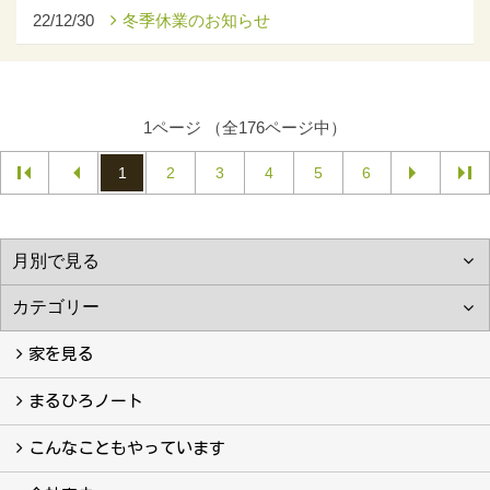
22/12/30
冬季休業のお知らせ
1ページ （全176ページ中）
1
2
3
4
5
6
家を見る
フォトギャラリー
現場レポート
完工事例
お客様の声
まるひろノート
真っ直ぐの家づくり
自慢の大工たち
こだわりの自然素材
快適な家のエッセンス
注文住宅ができるまで
こんなこともやっています