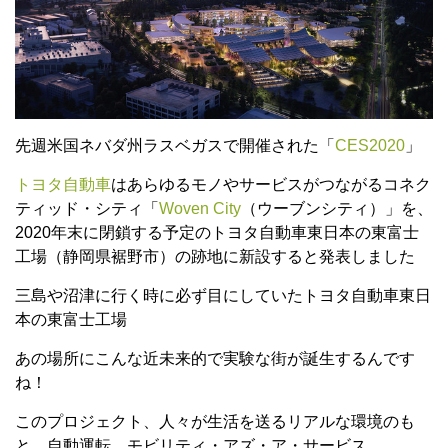
先週米国ネバダ州ラスベガスで開催された「
CES2020
」
トヨタ自動車
はあらゆるモノやサービスがつながるコネク
ティッド・シティ「
Woven City
（ウーブンシティ）」を、
2020年末に閉鎖する予定のトヨタ自動車東日本の東富士
工場（静岡県裾野市）の跡地に新設すると発表しました
三島や沼津に行く時に必ず目にしていた
トヨタ自動車東日
本の東富士工場
あの場所にこんな近未来的で実験な街が誕生するんです
ね！
このプロジェクト、人々が生活を送るリアルな環境のも
と、自動運転、モビリティ・アズ・ア・サービス