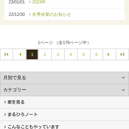
23/01/01
2023年
22/12/30
冬季休業のお知らせ
1ページ （全176ページ中）
1
2
3
4
5
6
家を見る
フォトギャラリー
現場レポート
完工事例
お客様の声
まるひろノート
真っ直ぐの家づくり
自慢の大工たち
こだわりの自然素材
快適な家のエッセンス
注文住宅ができるまで
こんなこともやっています