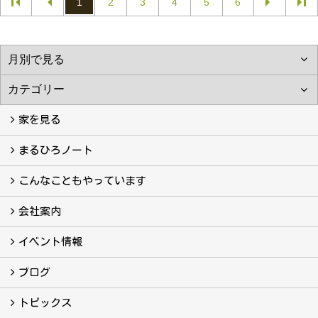
1
2
3
4
5
6
家を見る
フォトギャラリー
現場レポート
完工事例
お客様の声
まるひろノート
真っ直ぐの家づくり
自慢の大工たち
こだわりの自然素材
快適な家のエッセンス
注文住宅ができるまで
こんなこともやっています
こんなこともやっています
会社案内
会社案内
まるひろの人
スタッフ紹介
プライバシーポリシー
イベント情報
イベント予告
イベント報告
ブログ
ブログ
トピックス