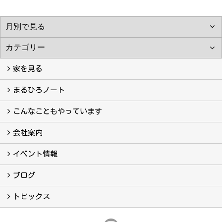
家を見る
フォトギャラリー
現場レポート
完工事例
お客様の声
まるひろノート
真っ直ぐの家づくり
自慢の大工たち
こだわりの自然素材
快適な家のエッセンス
注文住宅ができるまで
こんなこともやっています
こんなこともやっています
会社案内
会社案内
まるひろの人
スタッフ紹介
プライバシーポリシー
イベント情報
イベント予告
イベント報告
ブログ
ブログ
トピックス
保証
アフターメンテナンス