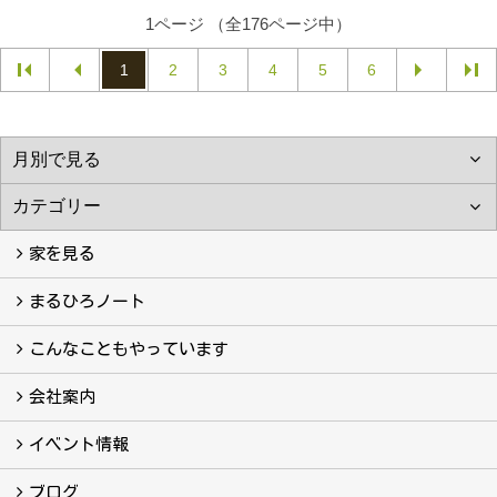
1ページ （全176ページ中）
1
2
3
4
5
6
家を見る
フォトギャラリー
現場レポート
完工事例
お客様の声
まるひろノート
真っ直ぐの家づくり
自慢の大工たち
こだわりの自然素材
快適な家のエッセンス
注文住宅ができるまで
こんなこともやっています
こんなこともやっています
会社案内
会社案内
まるひろの人
スタッフ紹介
プライバシーポリシー
イベント情報
イベント予告
イベント報告
ブログ