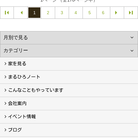
1
2
3
4
5
6
家を見る
フォトギャラリー
現場レポート
完工事例
お客様の声
まるひろノート
真っ直ぐの家づくり
自慢の大工たち
こだわりの自然素材
快適な家のエッセンス
注文住宅ができるまで
こんなこともやっています
こんなこともやっています
会社案内
会社案内
まるひろの人
スタッフ紹介
プライバシーポリシー
イベント情報
イベント予告
イベント報告
ブログ