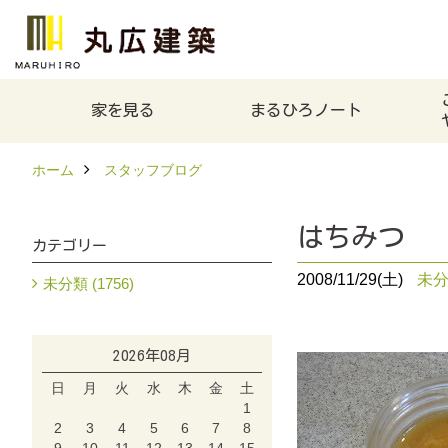
家を見る
まるひろノート
ホーム
スタッフブログ
はちみつ
カテゴリー
2008/11/29(土)
未
未分類 (1756)
2026年08月
日
月
火
水
木
金
土
1
2
3
4
5
6
7
8