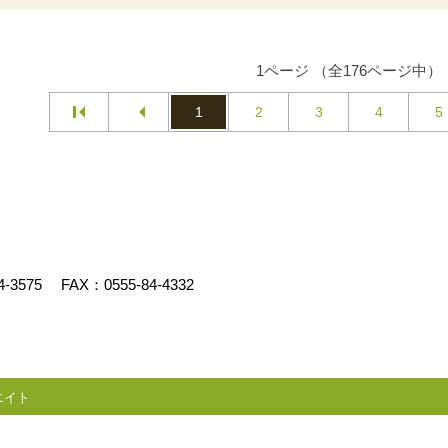
1ページ （全176ページ中）
1
2
3
4
5
4-3575
FAX：0555-84-4332
エイト