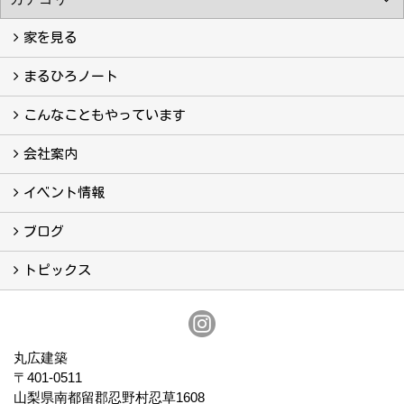
家を見る
フォトギャラリー
現場レポート
完工事例
お客様の声
まるひろノート
真っ直ぐの家づくり
自慢の大工たち
こだわりの自然素材
快適な家のエッセンス
注文住宅ができるまで
こんなこともやっています
こんなこともやっています
会社案内
会社案内
まるひろの人
スタッフ紹介
プライバシーポリシー
イベント情報
イベント予告
イベント報告
ブログ
ブログ
トピックス
保証
アフターメンテナンス
丸広建築
〒401-0511
山梨県南都留郡忍野村忍草1608