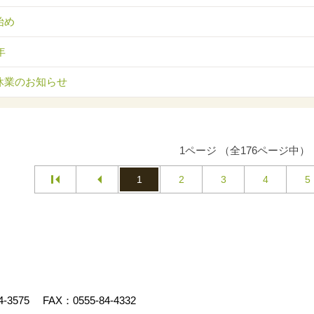
始め
年
休業のお知らせ
1ページ （全176ページ中）
1
2
3
4
5
4-3575
FAX：0555-84-4332