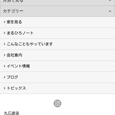
家を見る
フォトギャラリー
現場レポート
完工事例
お客様の声
まるひろノート
真っ直ぐの家づくり
自慢の大工たち
こだわりの自然素材
快適な家のエッセンス
注文住宅ができるまで
こんなこともやっています
こんなこともやっています
会社案内
会社案内
まるひろの人
スタッフ紹介
プライバシーポリシー
イベント情報
イベント予告
イベント報告
ブログ
ブログ
トピックス
保証
アフターメンテナンス
丸広建築