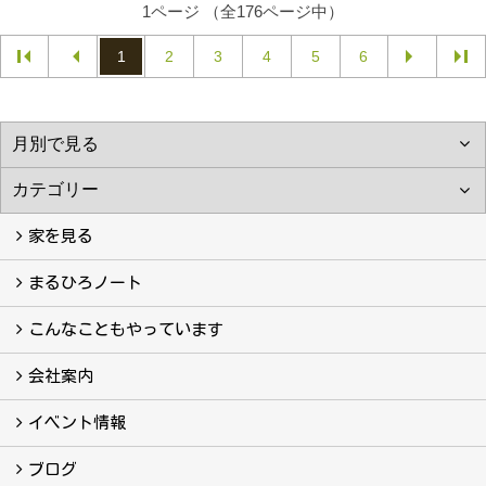
1ページ （全176ページ中）
1
2
3
4
5
6
家を見る
フォトギャラリー
現場レポート
完工事例
お客様の声
まるひろノート
真っ直ぐの家づくり
自慢の大工たち
こだわりの自然素材
快適な家のエッセンス
注文住宅ができるまで
こんなこともやっています
こんなこともやっています
会社案内
会社案内
まるひろの人
スタッフ紹介
プライバシーポリシー
イベント情報
イベント予告
イベント報告
ブログ