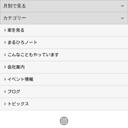
家を見る
フォトギャラリー
現場レポート
完工事例
お客様の声
まるひろノート
真っ直ぐの家づくり
自慢の大工たち
こだわりの自然素材
快適な家のエッセンス
注文住宅ができるまで
こんなこともやっています
こんなこともやっています
会社案内
会社案内
まるひろの人
スタッフ紹介
プライバシーポリシー
イベント情報
イベント予告
イベント報告
ブログ
ブログ
トピックス
保証
アフターメンテナンス