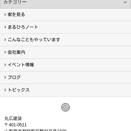
家を見る
フォトギャラリー
現場レポート
完工事例
お客様の声
まるひろノート
真っ直ぐの家づくり
自慢の大工たち
こだわりの自然素材
快適な家のエッセンス
注文住宅ができるまで
こんなこともやっています
こんなこともやっています
会社案内
会社案内
まるひろの人
スタッフ紹介
プライバシーポリシー
イベント情報
イベント予告
イベント報告
ブログ
ブログ
トピックス
保証
アフターメンテナンス
丸広建築
〒401-0511