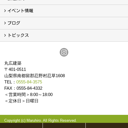
会社案内
まるひろの人
スタッフ紹介
プライバシーポリシー
イベント情報
イベント予告
イベント報告
ブログ
ブログ
トピックス
保証
アフターメンテナンス
丸広建築
〒401-0511
山梨県南都留郡忍野村忍草1608
TEL：
0555-84-3575
FAX：0555-84-4332
＜営業時間＞8:00～18:00
＜定休日＞日曜日
Copyright (c) Maruhiro. All Rights Reserved.
Produced by
ゴデスクリエイト