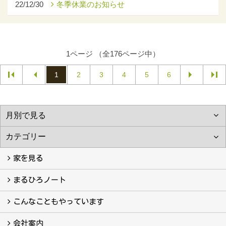
22/12/30
冬季休業のお知らせ
1ページ （全176ページ中）
1
2
3
4
5
6
家を見る
フォトギャラリー
現場レポート
完工事例
お客様の声
まるひろノート
真っ直ぐの家づくり
自慢の大工たち
こだわりの自然素材
快適な家のエッセンス
注文住宅ができるまで
こんなこともやっています
こんなこともやっています
会社案内