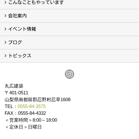
真っ直ぐの家づくり
自慢の大工たち
こだわりの自然素材
快適な家のエッセンス
注文住宅ができるまで
こんなこともやっています
こんなこともやっています
会社案内
会社案内
まるひろの人
スタッフ紹介
プライバシーポリシー
イベント情報
イベント予告
イベント報告
ブログ
ブログ
トピックス
保証
アフターメンテナンス
丸広建築
〒401-0511
山梨県南都留郡忍野村忍草1608
TEL：
0555-84-3575
FAX：0555-84-4332
＜営業時間＞8:00～18:00
＜定休日＞日曜日