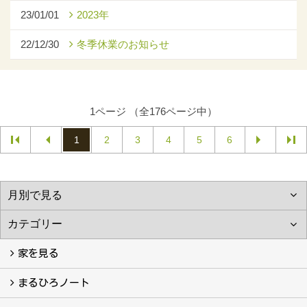
23/01/01
2023年
22/12/30
冬季休業のお知らせ
1ページ （全176ページ中）
1
2
3
4
5
6
家を見る
フォトギャラリー
現場レポート
完工事例
お客様の声
まるひろノート