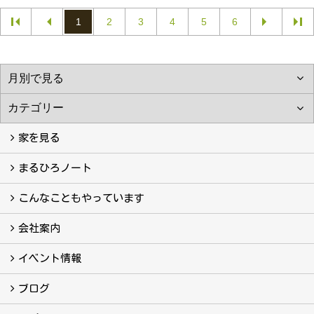
1
2
3
4
5
6
家を見る
フォトギャラリー
現場レポート
完工事例
お客様の声
まるひろノート
真っ直ぐの家づくり
自慢の大工たち
こだわりの自然素材
快適な家のエッセンス
注文住宅ができるまで
こんなこともやっています
こんなこともやっています
会社案内
会社案内
まるひろの人
スタッフ紹介
プライバシーポリシー
イベント情報
イベント予告
イベント報告
ブログ