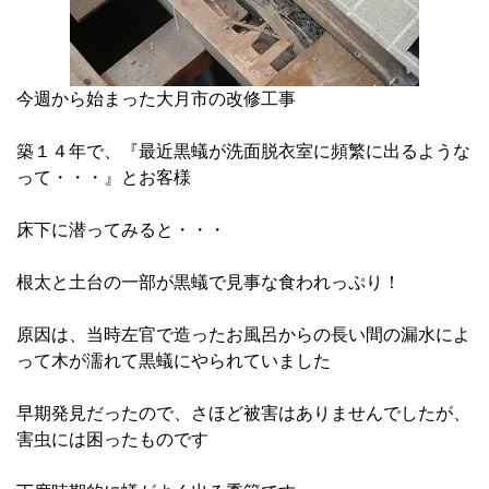
今週から始まった大月市の改修工事
築１４年で、『最近黒蟻が洗面脱衣室に頻繁に出るような
って・・・』とお客様
床下に潜ってみると・・・
根太と土台の一部が黒蟻で見事な食われっぷり！
原因は、当時左官で造ったお風呂からの長い間の漏水によ
って木が濡れて黒蟻にやられていました
早期発見だったので、さほど被害はありませんでしたが、
害虫には困ったものです