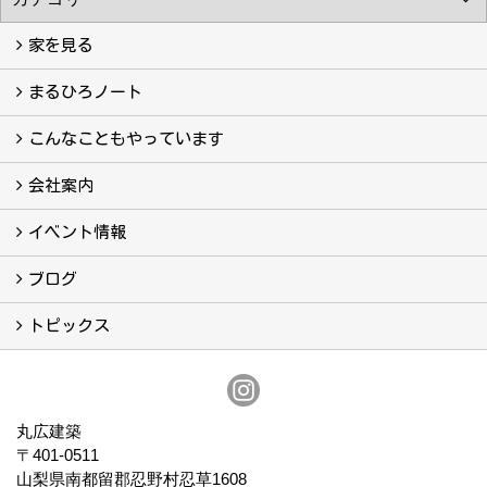
家を見る
フォトギャラリー
現場レポート
完工事例
お客様の声
まるひろノート
真っ直ぐの家づくり
自慢の大工たち
こだわりの自然素材
快適な家のエッセンス
注文住宅ができるまで
こんなこともやっています
こんなこともやっています
会社案内
会社案内
まるひろの人
スタッフ紹介
プライバシーポリシー
イベント情報
イベント予告
イベント報告
ブログ
ブログ
トピックス
保証
アフターメンテナンス
丸広建築
〒401-0511
山梨県南都留郡忍野村忍草1608