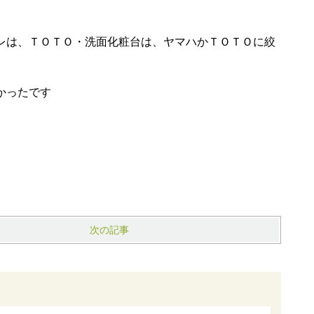
レは、ＴＯＴＯ・洗面化粧台は、ヤマハかＴＯＴＯに絞
かったです
次の記事