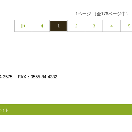
1ページ （全176ページ中）
1
2
3
4
5
4-3575
FAX：0555-84-4332
エイト