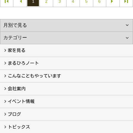
1
2
3
4
5
6
家を見る
フォトギャラリー
現場レポート
完工事例
お客様の声
まるひろノート
真っ直ぐの家づくり
自慢の大工たち
こだわりの自然素材
快適な家のエッセンス
注文住宅ができるまで
こんなこともやっています
こんなこともやっています
会社案内
会社案内
まるひろの人
スタッフ紹介
プライバシーポリシー
イベント情報
イベント予告
イベント報告
ブログ
ブログ
トピックス