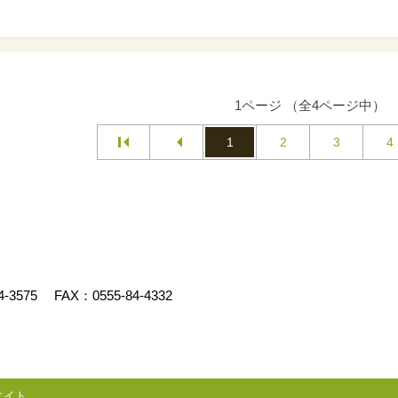
1ページ （全4ページ中）
1
2
3
4
4-3575
FAX：0555-84-4332
エイト