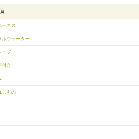
3月
ハーネス
ラルウォーター
トーブ
給付金
み
れしもの
！