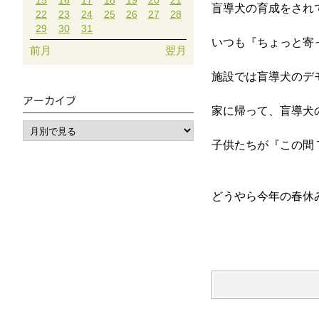
15
16
17
18
19
20
21
盲導犬の育成をされ
22
23
24
25
26
27
28
29
30
31
いつも『ちょっと寄
前月
翌月
施設では盲導犬のデ
アーカイブ
家に帰って、盲導犬
子供たちが『この間
どうやら今年の春休