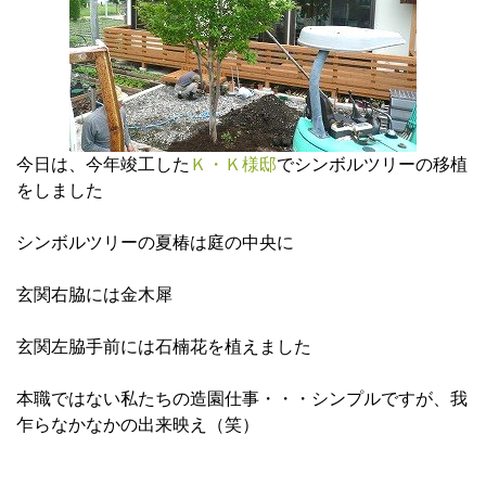
今日は、今年竣工した
Ｋ・Ｋ様邸
でシンボルツリーの移植
をしました
シンボルツリーの夏椿は庭の中央に
玄関右脇には金木犀
玄関左脇手前には石楠花を植えました
本職ではない私たちの造園仕事・・・シンプルですが、我
乍らなかなかの出来映え（笑）