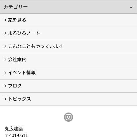
家を見る
フォトギャラリー
現場レポート
完工事例
お客様の声
まるひろノート
真っ直ぐの家づくり
自慢の大工たち
こだわりの自然素材
快適な家のエッセンス
注文住宅ができるまで
こんなこともやっています
こんなこともやっています
会社案内
会社案内
まるひろの人
スタッフ紹介
プライバシーポリシー
イベント情報
イベント予告
イベント報告
ブログ
ブログ
トピックス
保証
アフターメンテナンス
丸広建築
〒401-0511