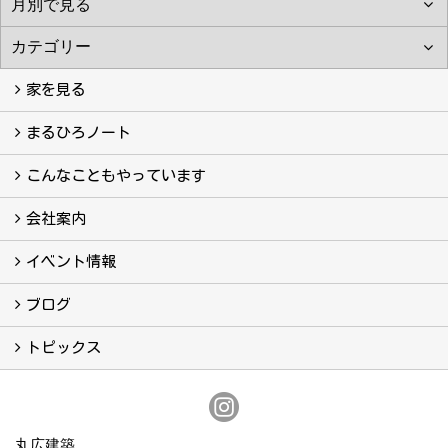
家を見る
フォトギャラリー
現場レポート
完工事例
お客様の声
まるひろノート
真っ直ぐの家づくり
自慢の大工たち
こだわりの自然素材
快適な家のエッセンス
注文住宅ができるまで
こんなこともやっています
こんなこともやっています
会社案内
会社案内
まるひろの人
スタッフ紹介
プライバシーポリシー
イベント情報
イベント予告
イベント報告
ブログ
ブログ
トピックス
保証
アフターメンテナンス
丸広建築