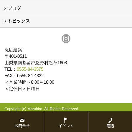
イベント予告
イベント報告
ブログ
ブログ
トピックス
保証
アフターメンテナンス
丸広建築
〒401-0511
山梨県南都留郡忍野村忍草1608
TEL：
0555-84-3575
FAX：0555-84-4332
＜営業時間＞8:00～18:00
＜定休日＞日曜日
Copyright (c) Maruhiro. All Rights Reserved.
Produced by
ゴデスクリエイト
お問合せ
イベント
電話