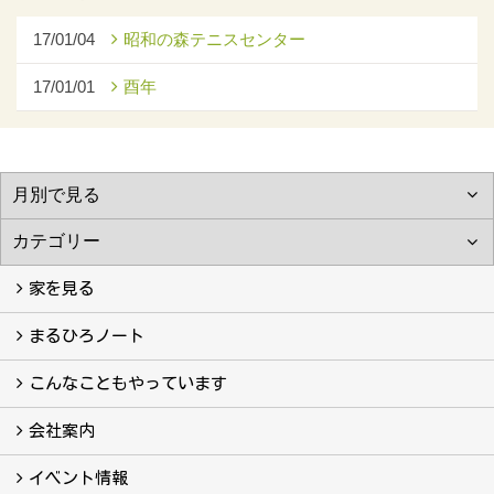
17/01/04
昭和の森テニスセンター
17/01/01
酉年
家を見る
フォトギャラリー
現場レポート
完工事例
お客様の声
まるひろノート
真っ直ぐの家づくり
自慢の大工たち
こだわりの自然素材
快適な家のエッセンス
注文住宅ができるまで
こんなこともやっています
こんなこともやっています
会社案内
会社案内
まるひろの人
スタッフ紹介
プライバシーポリシー
イベント情報