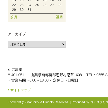
15
16
17
18
19
20
21
22
23
24
25
26
27
28
29
30
31
前月
翌月
アーカイブ
丸広建築
〒401-0511
山梨県南都留郡忍野村忍草1608
TEL：
0555-8
＜営業時間＞8:00～18:00
＜定休日＞日曜日
サイトマップ
Copyright (c) Maruhiro. All Rights Reserved.
|
Produced by
ゴデスクリ