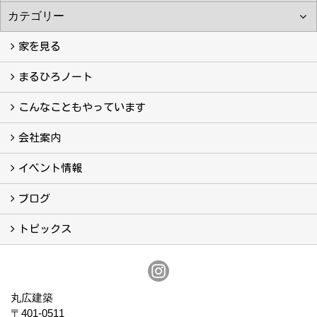
家を見る
フォトギャラリー
現場レポート
完工事例
お客様の声
まるひろノート
真っ直ぐの家づくり
自慢の大工たち
こだわりの自然素材
快適な家のエッセンス
注文住宅ができるまで
こんなこともやっています
こんなこともやっています
会社案内
会社案内
まるひろの人
スタッフ紹介
プライバシーポリシー
イベント情報
イベント予告
イベント報告
ブログ
ブログ
トピックス
保証
アフターメンテナンス
丸広建築
〒401-0511