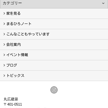
家を見る
フォトギャラリー
現場レポート
完工事例
お客様の声
まるひろノート
真っ直ぐの家づくり
自慢の大工たち
こだわりの自然素材
快適な家のエッセンス
注文住宅ができるまで
こんなこともやっています
こんなこともやっています
会社案内
会社案内
まるひろの人
スタッフ紹介
プライバシーポリシー
イベント情報
イベント予告
イベント報告
ブログ
ブログ
トピックス
保証
アフターメンテナンス
丸広建築
〒401-0511