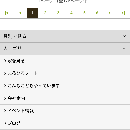
1ページ （全176ページ中）
1
2
3
4
5
6
家を見る
フォトギャラリー
現場レポート
完工事例
お客様の声
まるひろノート
真っ直ぐの家づくり
自慢の大工たち
こだわりの自然素材
快適な家のエッセンス
注文住宅ができるまで
こんなこともやっています
こんなこともやっています
会社案内
会社案内
まるひろの人
スタッフ紹介
プライバシーポリシー
イベント情報
イベント予告
イベント報告
ブログ