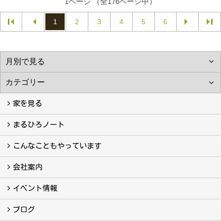
1ページ （全176ページ中）
1
2
3
4
5
6
家を見る
フォトギャラリー
現場レポート
完工事例
お客様の声
まるひろノート
真っ直ぐの家づくり
自慢の大工たち
こだわりの自然素材
快適な家のエッセンス
注文住宅ができるまで
こんなこともやっています
こんなこともやっています
会社案内
会社案内
まるひろの人
スタッフ紹介
プライバシーポリシー
イベント情報
イベント予告
イベント報告
ブログ