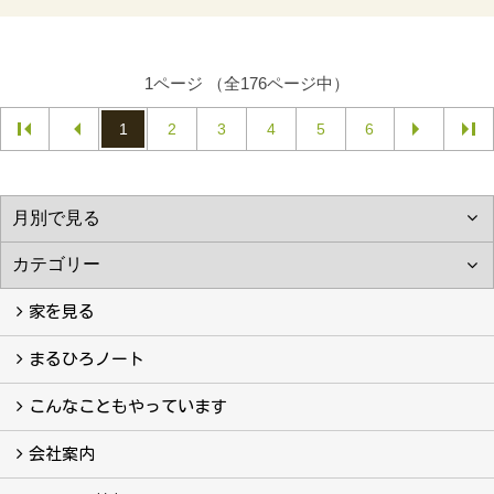
1ページ （全176ページ中）
1
2
3
4
5
6
家を見る
フォトギャラリー
現場レポート
完工事例
お客様の声
まるひろノート
真っ直ぐの家づくり
自慢の大工たち
こだわりの自然素材
快適な家のエッセンス
注文住宅ができるまで
こんなこともやっています
こんなこともやっています
会社案内