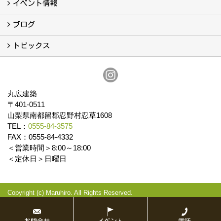
会社案内
まるひろの人
スタッフ紹介
プライバシーポリシー
イベント情報
イベント予告
イベント報告
ブログ
ブログ
トピックス
保証
アフターメンテナンス
丸広建築
〒401-0511
山梨県南都留郡忍野村忍草1608
TEL：
0555-84-3575
FAX：0555-84-4332
＜営業時間＞8:00～18:00
＜定休日＞日曜日
Copyright (c) Maruhiro. All Rights Reserved.
Produced by
ゴデスクリエイト