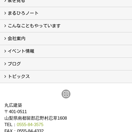
家を見る
フォトギャラリー
現場レポート
完工事例
お客様の声
まるひろノート
真っ直ぐの家づくり
自慢の大工たち
こだわりの自然素材
快適な家のエッセンス
注文住宅ができるまで
こんなこともやっています
こんなこともやっています
会社案内
会社案内
まるひろの人
スタッフ紹介
プライバシーポリシー
イベント情報
イベント予告
イベント報告
ブログ
ブログ
トピックス
保証
アフターメンテナンス
丸広建築
〒401-0511
山梨県南都留郡忍野村忍草1608
TEL：
0555-84-3575
FAX：0555-84-4332