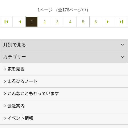
1ページ （全176ページ中）
1
2
3
4
5
6
家を見る
フォトギャラリー
現場レポート
完工事例
お客様の声
まるひろノート
真っ直ぐの家づくり
自慢の大工たち
こだわりの自然素材
快適な家のエッセンス
注文住宅ができるまで
こんなこともやっています
こんなこともやっています
会社案内
会社案内
まるひろの人
スタッフ紹介
プライバシーポリシー
イベント情報