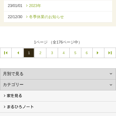
23/01/01
2023年
22/12/30
冬季休業のお知らせ
1ページ （全176ページ中）
1
2
3
4
5
6
家を見る
フォトギャラリー
現場レポート
完工事例
お客様の声
まるひろノート