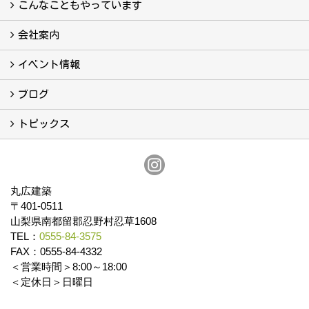
真っ直ぐの家づくり
自慢の大工たち
こだわりの自然素材
快適な家のエッセンス
注文住宅ができるまで
こんなこともやっています
こんなこともやっています
会社案内
会社案内
まるひろの人
スタッフ紹介
プライバシーポリシー
イベント情報
イベント予告
イベント報告
ブログ
ブログ
トピックス
保証
アフターメンテナンス
丸広建築
〒401-0511
山梨県南都留郡忍野村忍草1608
TEL：
0555-84-3575
FAX：0555-84-4332
＜営業時間＞8:00～18:00
＜定休日＞日曜日