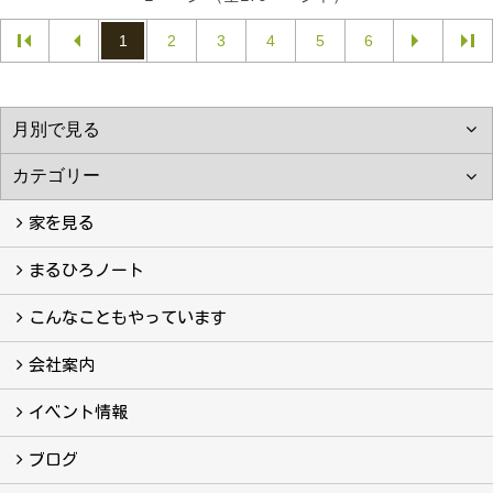
1
2
3
4
5
6
家を見る
フォトギャラリー
現場レポート
完工事例
お客様の声
まるひろノート
真っ直ぐの家づくり
自慢の大工たち
こだわりの自然素材
快適な家のエッセンス
注文住宅ができるまで
こんなこともやっています
こんなこともやっています
会社案内
会社案内
まるひろの人
スタッフ紹介
プライバシーポリシー
イベント情報
イベント予告
イベント報告
ブログ