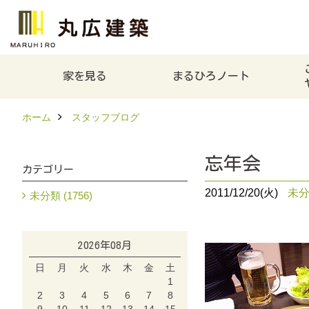
家を見る
まるひろノート
ホーム
スタッフブログ
忘年会
カテゴリー
2011/12/20(火)
未
未分類 (1756)
2026年08月
日
月
火
水
木
金
土
1
2
3
4
5
6
7
8