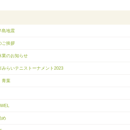
半島地震
のご挨拶
休業のお知らせ
市みらいテニストーナメント2023
 青葉
EWEL
始め