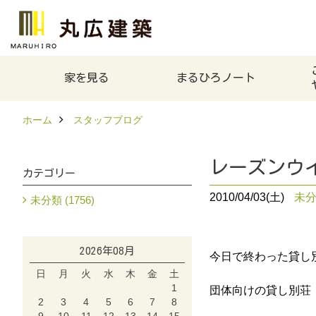
家を見る
まるひろノート
ホーム
スタッフブログ
レーズンウ
カテゴリー
2010/04/03(土)
未
未分類 (1756)
2026年08月
今日で終わった貸し
日
月
火
水
木
金
土
1
団体向けの貸し別荘
2
3
4
5
6
7
8