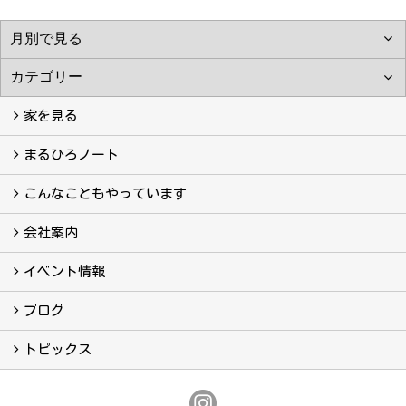
家を見る
フォトギャラリー
現場レポート
完工事例
お客様の声
まるひろノート
真っ直ぐの家づくり
自慢の大工たち
こだわりの自然素材
快適な家のエッセンス
注文住宅ができるまで
こんなこともやっています
こんなこともやっています
会社案内
会社案内
まるひろの人
スタッフ紹介
プライバシーポリシー
イベント情報
イベント予告
イベント報告
ブログ
ブログ
トピックス
保証
アフターメンテナンス