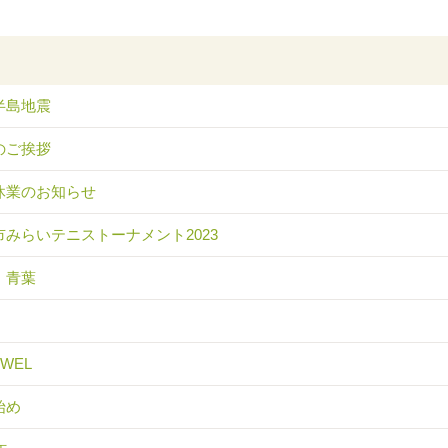
半島地震
のご挨拶
休業のお知らせ
市みらいテニストーナメント2023
 青葉
EWEL
始め