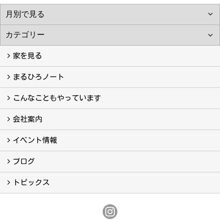
家を見る
フォトギャラリー
現場レポート
完工事例
お客様の声
まるひろノート
真っ直ぐの家づくり
自慢の大工たち
こだわりの自然素材
快適な家のエッセンス
注文住宅ができるまで
こんなこともやっています
こんなこともやっています
会社案内
会社案内
まるひろの人
スタッフ紹介
プライバシーポリシー
イベント情報
イベント予告
イベント報告
ブログ
ブログ
トピックス
保証
アフターメンテナンス