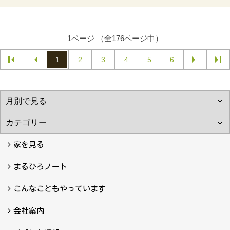
1ページ （全176ページ中）
1
2
3
4
5
6
家を見る
フォトギャラリー
現場レポート
完工事例
お客様の声
まるひろノート
真っ直ぐの家づくり
自慢の大工たち
こだわりの自然素材
快適な家のエッセンス
注文住宅ができるまで
こんなこともやっています
こんなこともやっています
会社案内