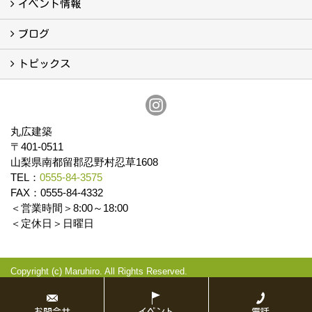
会社案内
まるひろの人
スタッフ紹介
プライバシーポリシー
イベント情報
イベント予告
イベント報告
ブログ
ブログ
トピックス
保証
アフターメンテナンス
丸広建築
〒401-0511
山梨県南都留郡忍野村忍草1608
TEL：
0555-84-3575
FAX：0555-84-4332
＜営業時間＞8:00～18:00
＜定休日＞日曜日
Copyright (c) Maruhiro. All Rights Reserved.
Produced by
ゴデスクリエイト
お問合せ
イベント
電話