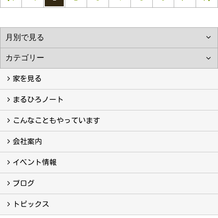
家を見る
フォトギャラリー
現場レポート
完工事例
お客様の声
まるひろノート
真っ直ぐの家づくり
自慢の大工たち
こだわりの自然素材
快適な家のエッセンス
注文住宅ができるまで
こんなこともやっています
こんなこともやっています
会社案内
会社案内
まるひろの人
スタッフ紹介
プライバシーポリシー
イベント情報
イベント予告
イベント報告
ブログ
ブログ
トピックス