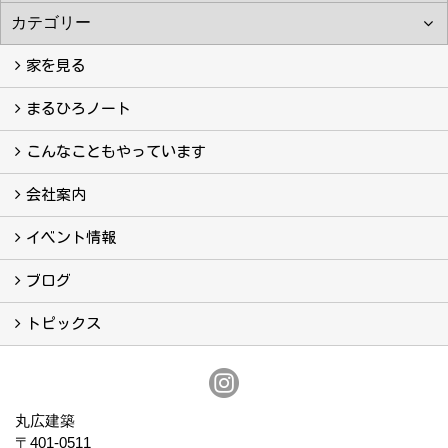
家を見る
フォトギャラリー
現場レポート
完工事例
お客様の声
まるひろノート
真っ直ぐの家づくり
自慢の大工たち
こだわりの自然素材
快適な家のエッセンス
注文住宅ができるまで
こんなこともやっています
こんなこともやっています
会社案内
会社案内
まるひろの人
スタッフ紹介
プライバシーポリシー
イベント情報
イベント予告
イベント報告
ブログ
ブログ
トピックス
保証
アフターメンテナンス
丸広建築
〒401-0511