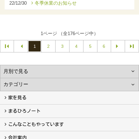
22/12/30
冬季休業のお知らせ
1ページ （全176ページ中）
1
2
3
4
5
6
家を見る
フォトギャラリー
現場レポート
完工事例
お客様の声
まるひろノート
真っ直ぐの家づくり
自慢の大工たち
こだわりの自然素材
快適な家のエッセンス
注文住宅ができるまで
こんなこともやっています
こんなこともやっています
会社案内