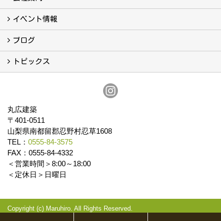
会社案内
まるひろの人
スタッフ紹介
プライバシーポリシー
イベント情報
イベント予告
イベント報告
ブログ
ブログ
トピックス
保証
アフターメンテナンス
丸広建築
〒401-0511
山梨県南都留郡忍野村忍草1608
TEL：
0555-84-3575
FAX：0555-84-4332
＜営業時間＞8:00～18:00
＜定休日＞日曜日
Copyright (c) Maruhiro. All Rights Reserved.
Produced by
ゴデスクリエイト