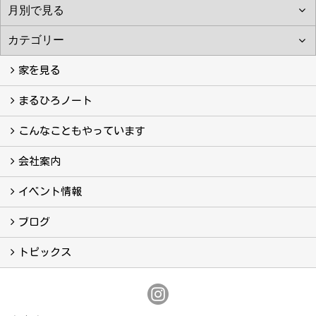
家を見る
フォトギャラリー
現場レポート
完工事例
お客様の声
まるひろノート
真っ直ぐの家づくり
自慢の大工たち
こだわりの自然素材
快適な家のエッセンス
注文住宅ができるまで
こんなこともやっています
こんなこともやっています
会社案内
会社案内
まるひろの人
スタッフ紹介
プライバシーポリシー
イベント情報
イベント予告
イベント報告
ブログ
ブログ
トピックス
保証
アフターメンテナンス