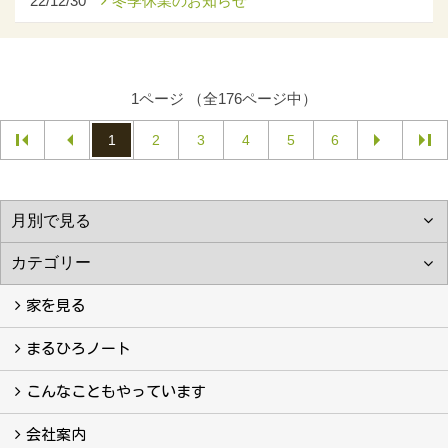
22/12/30
冬季休業のお知らせ
1ページ （全176ページ中）
1
2
3
4
5
6
家を見る
フォトギャラリー
現場レポート
完工事例
お客様の声
まるひろノート
真っ直ぐの家づくり
自慢の大工たち
こだわりの自然素材
快適な家のエッセンス
注文住宅ができるまで
こんなこともやっています
こんなこともやっています
会社案内