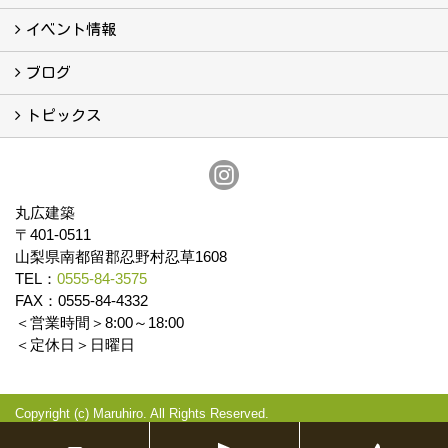
会社案内
まるひろの人
スタッフ紹介
プライバシーポリシー
イベント情報
イベント予告
イベント報告
ブログ
ブログ
トピックス
保証
アフターメンテナンス
丸広建築
〒401-0511
山梨県南都留郡忍野村忍草1608
TEL：
0555-84-3575
FAX：0555-84-4332
＜営業時間＞8:00～18:00
＜定休日＞日曜日
Copyright (c) Maruhiro. All Rights Reserved.
Produced by
ゴデスクリエイト