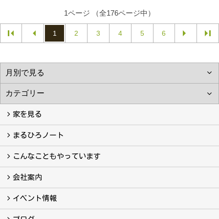
1ページ （全176ページ中）
1
2
3
4
5
6
家を見る
フォトギャラリー
現場レポート
完工事例
お客様の声
まるひろノート
真っ直ぐの家づくり
自慢の大工たち
こだわりの自然素材
快適な家のエッセンス
注文住宅ができるまで
こんなこともやっています
こんなこともやっています
会社案内
会社案内
まるひろの人
スタッフ紹介
プライバシーポリシー
イベント情報
イベント予告
イベント報告