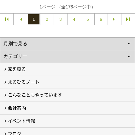
1ページ （全176ページ中）
1
2
3
4
5
6
家を見る
フォトギャラリー
現場レポート
完工事例
お客様の声
まるひろノート
真っ直ぐの家づくり
自慢の大工たち
こだわりの自然素材
快適な家のエッセンス
注文住宅ができるまで
こんなこともやっています
こんなこともやっています
会社案内
会社案内
まるひろの人
スタッフ紹介
プライバシーポリシー
イベント情報
イベント予告
イベント報告
ブログ