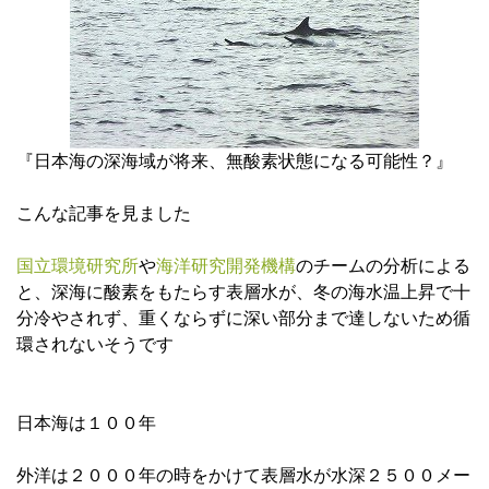
『日本海の深海域が将来、無酸素状態になる可能性？』
こんな記事を見ました
国立環境研究所
や
海洋研究開発機構
のチームの分析による
と、深海に酸素をもたらす表層水が、冬の海水温上昇で十
分冷やされず、重くならずに深い部分まで達しないため循
環されないそうです
日本海は１００年
外洋は２０００年の時をかけて表層水が水深２５００メー