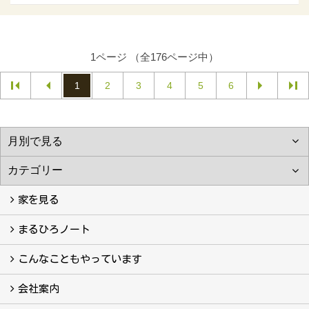
1ページ （全176ページ中）
1
2
3
4
5
6
家を見る
フォトギャラリー
現場レポート
完工事例
お客様の声
まるひろノート
真っ直ぐの家づくり
自慢の大工たち
こだわりの自然素材
快適な家のエッセンス
注文住宅ができるまで
こんなこともやっています
こんなこともやっています
会社案内