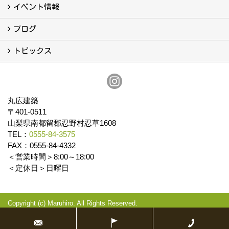
会社案内
まるひろの人
スタッフ紹介
プライバシーポリシー
イベント情報
イベント予告
イベント報告
ブログ
ブログ
トピックス
保証
アフターメンテナンス
丸広建築
〒401-0511
山梨県南都留郡忍野村忍草1608
TEL：
0555-84-3575
FAX：0555-84-4332
＜営業時間＞8:00～18:00
＜定休日＞日曜日
Copyright (c) Maruhiro. All Rights Reserved.
Produced by
ゴデスクリエイト