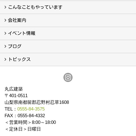
真っ直ぐの家づくり
自慢の大工たち
こだわりの自然素材
快適な家のエッセンス
注文住宅ができるまで
こんなこともやっています
こんなこともやっています
会社案内
会社案内
まるひろの人
スタッフ紹介
プライバシーポリシー
イベント情報
イベント予告
イベント報告
ブログ
ブログ
トピックス
保証
アフターメンテナンス
丸広建築
〒401-0511
山梨県南都留郡忍野村忍草1608
TEL：
0555-84-3575
FAX：0555-84-4332
＜営業時間＞8:00～18:00
＜定休日＞日曜日