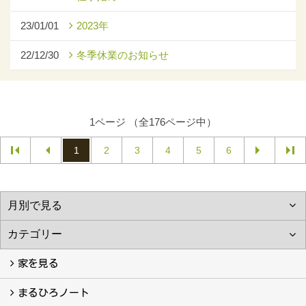
23/01/01
2023年
22/12/30
冬季休業のお知らせ
1ページ （全176ページ中）
1
2
3
4
5
6
家を見る
フォトギャラリー
現場レポート
完工事例
お客様の声
まるひろノート