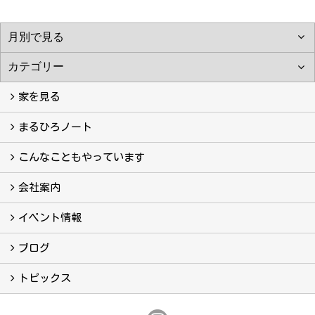
家を見る
フォトギャラリー
現場レポート
完工事例
お客様の声
まるひろノート
真っ直ぐの家づくり
自慢の大工たち
こだわりの自然素材
快適な家のエッセンス
注文住宅ができるまで
こんなこともやっています
こんなこともやっています
会社案内
会社案内
まるひろの人
スタッフ紹介
プライバシーポリシー
イベント情報
イベント予告
イベント報告
ブログ
ブログ
トピックス
保証
アフターメンテナンス