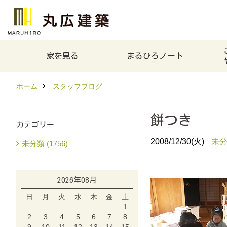
家を見る
まるひろノート
ホーム
スタッフブログ
餅つき
カテゴリー
2008/12/30(火)
未
未分類 (1756)
2026年08月
日
月
火
水
木
金
土
1
2
3
4
5
6
7
8