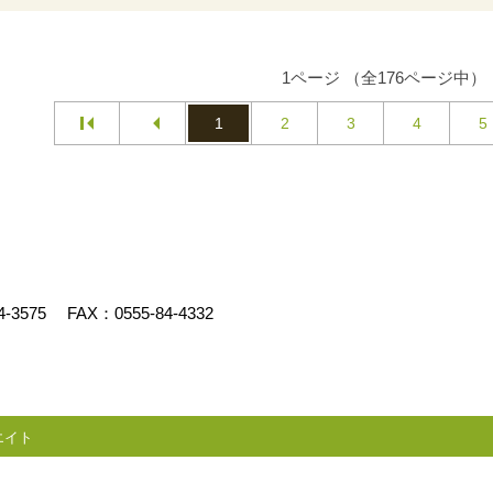
1ページ （全176ページ中）
1
2
3
4
5
4-3575
FAX：0555-84-4332
エイト